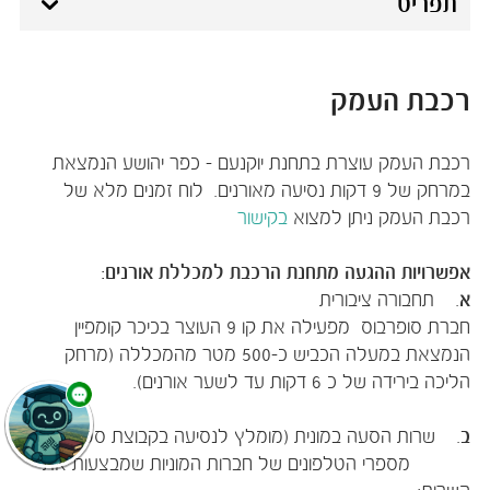
תפריט
רכבת העמק
​רכבת העמק עוצרת בתחנת יוקנעם - כפר יהושע הנמצאת
במרחק של 9 דקות נסיעה מאורנים. לוח זמנים מלא של
רכבת העמק ניתן למצוא
בקישור
אפשרויות ההגעה מתחנת הרכבת למכללת אורנים:
א
. תחבורה ציבורית
חברת סופרבוס מפעילה את קו 9 העוצר בכיכר קומפיין
הנמצאת במעלה הכביש כ-500 מטר מהמכללה (מרחק
הליכה בירידה של כ 6 דקות עד לשער אורנים).
ב
. שרות הסעה במונית (מומלץ לנסיעה בקבוצת סטודנטים)
מספרי הטלפונים של חברות המוניות שמבצעות את