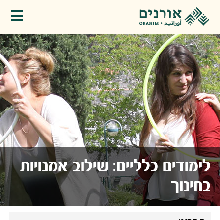
פתיחת תפריט
לימודים כלליים: שילוב אמנויות
בחינוך