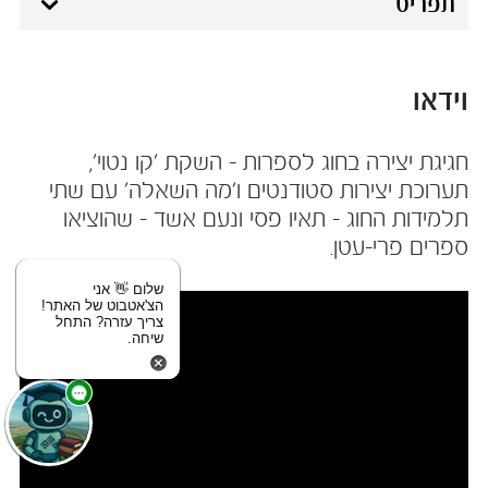
תפריט
וידאו
חגיגת יצירה בחוג לספרות - השקת 'קו נטוי',
תערוכת יצירות סטודנטים ו'מה השאלה' עם שתי
תלמידות החוג - תאיו פסי ונעם אשד - שהוציאו
ספרים פרי-עטן.​
שלום 👋 אני
הצ'אטבוט של האתר!
צריך עזרה? התחל
שיחה.