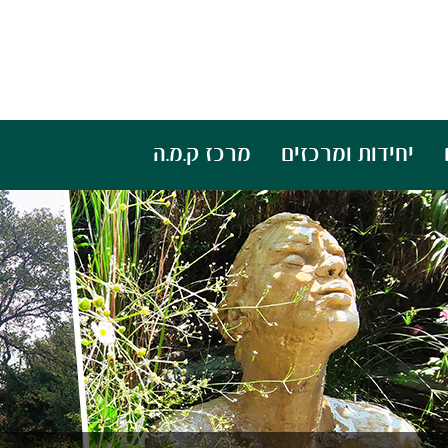
יחידות ומרכזים
מרכז ק.מ.ה