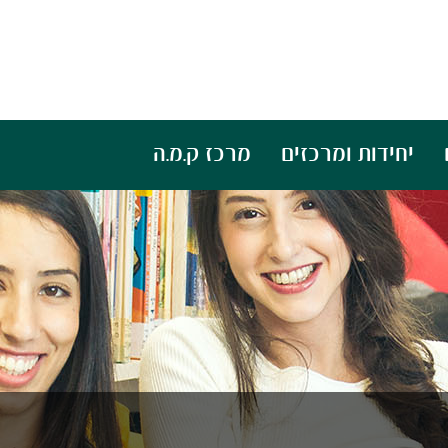
יחידות ומרכזים
מרכז ק.מ.ה