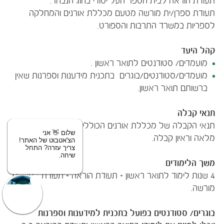
תעודת הוראה לבית הספר העל יסודי בחוג הנבחר.
תעודת ספרן/ית מורשה מטעם מכללת אורנים והמחלקה
לספריות במשרד התרבות והספורט.
קהל היעד
מועמדים/ סטודנטים לתואר ראשון .
מועמדים/סטודנטים/בוגרים בתכנית מידענות וספרנות שאין
ברשותם תואר ראשון.
תנאי קבלה
תנאי הקבלה של מכללת אורנים הכוללים תעודת בגרות
שלום 👋 אני
מלאה וראיון קבלה.
הצ'אטבוט של האתר!
צריך עזרה? התחל
שיחה.
משך הלימודים
4 שנות לימוד לתואר ראשון + תעודת הוראה + תעודת ספרן/ית
מורשה.
בוגרים/ סטודנטים בפועל בתכנית למידענות וספרנות