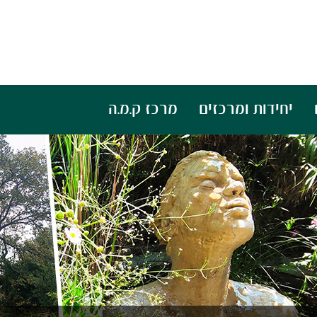
יחידות ומרכזים
מרכז ק.מ.ה