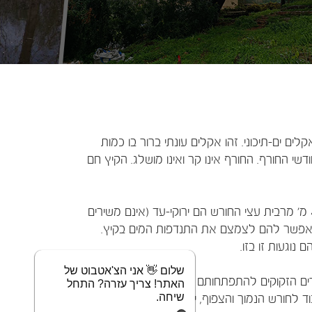
ים ים-תיכוני. זהו אקלים עונתי ברור בו כמות
 במשך ארבעת חודשי החורף. החורף אינו קר ואינו מושלג. הקיץ חם
החורש מורכב ממינים רבים של עצים שגובהם אינו עולה על 4-5 מ' מרבית עצי החורש הם ירוקי-עד (אינם משירים
המאפשר להם לצמצם את התנדפות המים בקיץ.
וגעות זו בזו.
שלום 👋 אני הצ'אטבוט של
רים הזקוקים להתפתחותם לאור השמש. רק צמחי
האתר! צריך עזרה? התחל
שיחה.
ד לחורש הנמוך והצפוף, יער הוא תצורת צומח