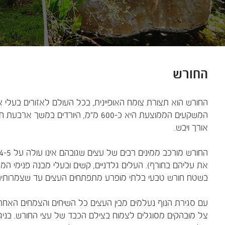
החורש
החורש הוא תצורת צומח האופיינית, בכל העולם לאזורים בעלי אקל
המשקעים הממוצעת היא כ-600 מ"מ, היורדים
אורך ויבש.
את עליהם בחורף). העלים גלדניים, קשים ובעלי מבנה פנימי 
בשטח חורש טבעי בלתי מופרע מתפתחים העצים עד שצמרותיהם נ
עם סגירת הנוף נעלמים מבין העצים כל השיחים והצמחים האח
צל מובהקים מסוגלים לצמוח בצילם הכבד של עצי החורש. בניגו