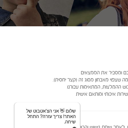
ם ומסביר את הממצאים
ה שצפוי מאבחון מסוג זה (קצר יחסית).
וש ההמלצות, המתאימות עבורנו
ירות איכותי ומותאם אישית
שלום 👋 אני הצ'אטבוט של
האתר! צריך עזרה? התחל
שיחה.
. לאחר שיחת גישוש והכוונה ולאחר שזיהתה