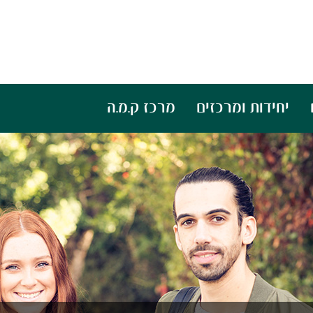
יחידות ומרכזים
מרכז ק.מ.ה