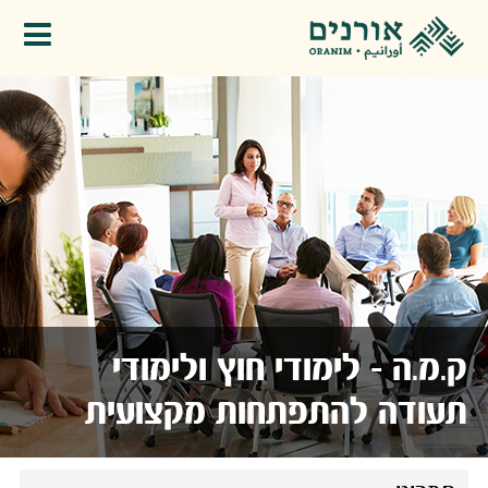
פתיחת תפריט
ק.מ.ה - לימודי חוץ ולימודי
תעודה להתפתחות מקצועית