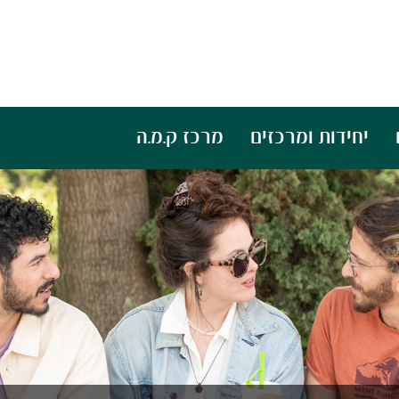
יחידות ומרכזים
מרכז ק.מ.ה