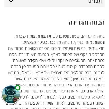
תפריט
הבתה והגריגה
בתה וגריגה הם שמות שניתנו לשתי תצורות צומח מוכרות
ונפוצות מאד בארץ. הבתה מורכבת בעיקר מצמחים
חד-שנתיים, בני שיח ושיחים נמוכים. הסירה הקוצנית מהווה את
המרכיב העיקרי של הבתות בארץ. הגריגה היא תצורת צומח
גבוהה יותר, המאופיינת בעיקר על ידי שיחי הקידה השעירה.
למרות ההפרדה, קיימות בטבע כל צורות המעבר בין הבתה
לגריגה. בכל החלקים הים תיכוניים של ארץ- ישראל , החורש
(ראה הסבר בהמשך) הוא תצורת הצומח האופיינית אשר
כיסתה בעבר את ההרים. עם התפתחות התרבות האנושית
החל האדם לברא את היער- על מנת להכשיר שטחים
לחקלאות, לכרות עצים לבנין, לנגרות ולחימום, ולרעיית עיזים
הניזונות בעיקר מהעצים. לאחר השמדת העצים התרבו השיחים