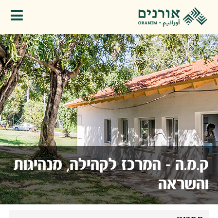
פתיחת תפריט
ק.מ.ה - המרכז לקהילה, מנהיגות
והשראה