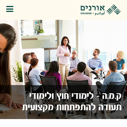
פתיחת תפריט
ק.מ.ה - לימודי חוץ ולימודי
תעודה להתפתחות מקצועית