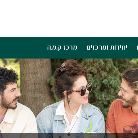
יחידות ומרכזים
מרכז ק.מ.ה