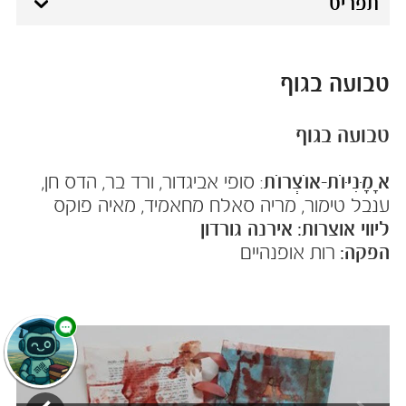
תפריט
טבועה בגוף
טבועה בגוף
אָמָּנִיּוֹת-אוֹצְרוֹת
: סופי אביגדור, ורד בר, הדס חן,
ענבל טימור, מריה סאלח מחאמיד, מאיה פוקס
ליווי אוצרות:
אירנה גורדון
הפקה:
רות אופנהיים