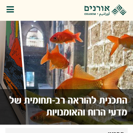
פתיחת תפריט
התכנית להוראה רב-תחומית של
מדעי הרוח והאומנויות