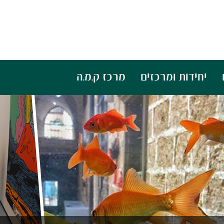
יחידות ומרכזים
מרכז ק.מ.ה