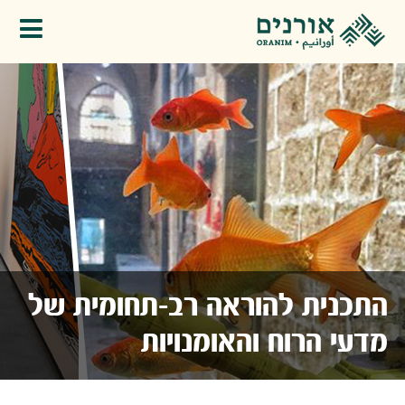
פתיחת תפריט
התכנית להוראה רב-תחומית של
מדעי הרוח והאומנויות