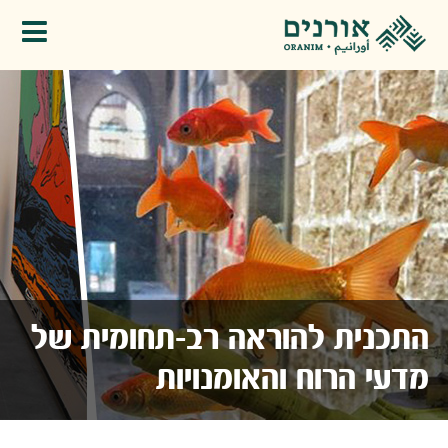
פתיחת תפריט
התכנית להוראה רב-תחומית של
מדעי הרוח והאומנויות