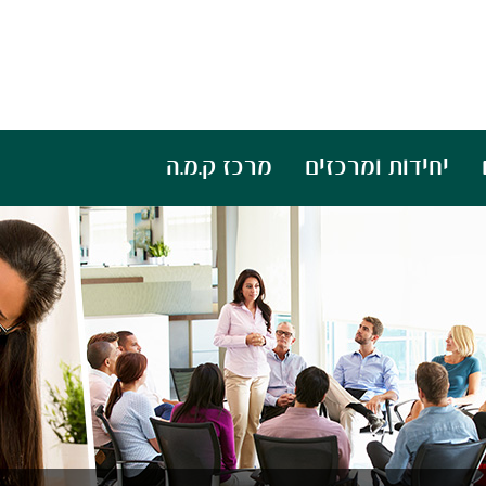
יחידות ומרכזים
מרכז ק.מ.ה