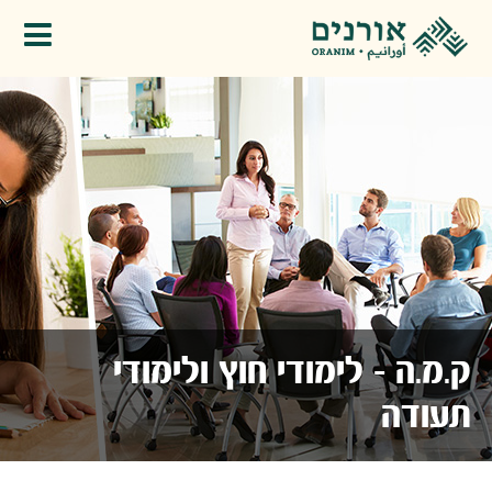
פתיחת תפריט
ק.מ.ה - לימודי חוץ ולימודי
תעודה