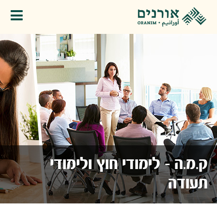
פתיחת תפריט
ק.מ.ה - לימודי חוץ ולימודי
תעודה