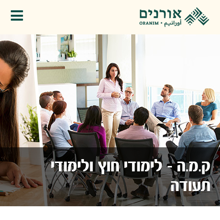
פתיחת תפריט
ק.מ.ה - לימודי חוץ ולימודי
תעודה