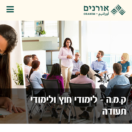
פתיחת תפריט
ק.מ.ה - לימודי חוץ ולימודי
תעודה