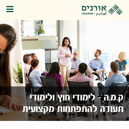
פתיחת תפריט
ק.מ.ה - לימודי חוץ ולימודי
תעודה להתפתחות מקצועית