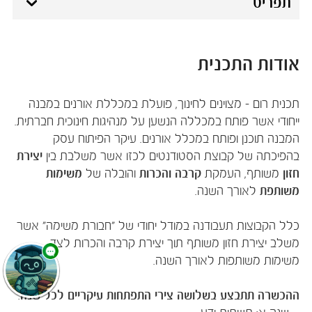
תפריט
אודות התכנית
​תכנית רום - מצוינים לחינוך,​ פועלת במכללת אורנים במבנה
ייחודי אשר פותח במכללה הנשען על מנהיגות חינוכית חברתית.
המבנה תוכנן ופותח במכלל אורנים. עיקר הפיתוח עסק
בהפיכתה של קבוצת הסטודנטים לכזו אשר משלבת בין
יצירת
חזון
משותף, העמקת
קרבה והכרות
והובלה של
משימות
משותפת
לאורך השנה. ​
כלל הקבוצות תעבודנה במודל יחודי של "חבורת משימה" אשר
משלב יצירת חזון משותף תוך יצירת קרבה והכרות לצד
משימות משותפות לאורך השנה.
ההכשרה תתבצע בשלושה צירי התפתחות עיקריים לכל שנה
: