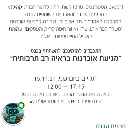
​דיקנאט הסטודנטים, מרכז קשת, החוג לחינוך חברתי קהילתי
במכללת אורנים והארגונים השותפים לכנס:
המכללה האקדמית תל אביב-יפו, היחידה למניעת אובדנות
(משרד הבריאות), ער"ן (איזור חיפה קריות והעמקים), עמותת
בשביל החיים ועמותת אל"ה
מתכבדים להזמינכם להשתתף בכנס:
"מניעת אובדנות בראיה רב תרבותית"
​יתקיים ביום שני, 15.11.21
17:45 – 12:00
באולם בית הדומי, מכללת אורנים (אולם נגיש)
הכנס יועבר בשידור חי בזום ובאולם 42.
תכנית הכנס