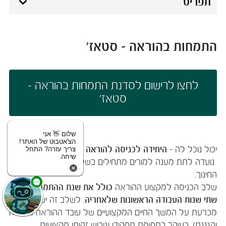
תפריט
התמחות בהוראה - סטאז'
לחצו לרישום לסדנת התמחות בהוראה -
סטאז'
שלום 👋 אני
הצ'אטבוט של האתר!
יכול נוכל לה -
היחידה לכניסה להוראה במכללת אורנים
צריך עזרה? התחל
שיחה.
נועדה לתת מענה למורים מתחילים בשלב הכניסה למערכת
החינוך.
שלב הכניסה למקצוע ההוראה
כולל את שנת ההתמחות ואת
שתי שנות העבודה הראשונות שלאחריה
. לשלב זה יש השפעה
מכרעת על המשך החיים המקצועיים של עובד ההוראה (המורה
והגננת), בעיקר בתפיסת תפקידו וגיבוש זהותו מקצועית.