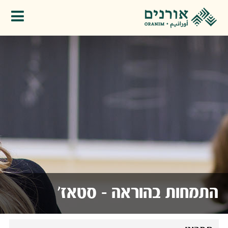
פתיחת תפריט
התמחות בהוראה - סטאז'