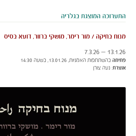
התערוכה המוצגת בגלריה
מנוח בחיקה / מור רימר, מושקי ברוור, דועא בסיס
13.1.26 – 7.3.26
פתיחה
בהשתתפות האמניות, 13.01.26,
בשעה
0
3
:
4
1
אוצרת
: נעה צורן​