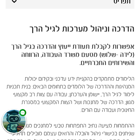
תפריט
הדרכה וניהול מערכות לגיל הרך
אפשרות לקבלת תעודת ייעוץ והדרכה בגיל הרך
(לידה -שלוש) מטעם משרד העבודה, הרווחה
והשירותים החברתיים.
הלימודים מתמקדים בהקניית ידע עדכני ובקידום יכולות
המנהיגות וההדרכה של הלומדים בתחומים הבאים: בנית תכניות
לימוד לגיל הרך, יישומן והערכתן; עבודה עם צוות רב מקצועי
מגוון; הדרכה של מחנכות ושל הצוות המקצועי במסגרת
החינוכית ועבודה עם הורים.
ההתמחות מציעה נתיב התפתחות טבעי למחנכים מנוסים
שניחנים בכישורי ניהול והובלה והרואים עצמם מובילים תהליכי