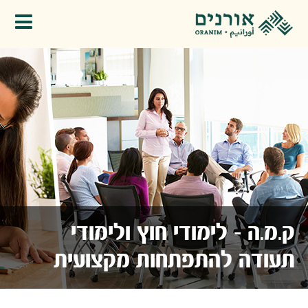
פתיחת תפריט
ק.מ.ה - לימודי חוץ ולימודי
תעודה להתפתחות מקצועית