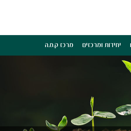
יחידות ומרכזים
מרכז ק.מ.ה